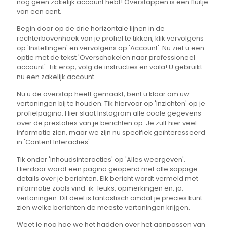
nog geen zakelijk account hebt! Overstappen is een fluitje
van een cent.
Begin door op de drie horizontale lijnen in de
rechterbovenhoek van je profiel te tikken, klik vervolgens
op 'Instellingen' en vervolgens op 'Account'. Nu ziet u een
optie met de tekst 'Overschakelen naar professioneel
account'. Tik erop, volg de instructies en voila! U gebruikt
nu een zakelijk account.
Nu u de overstap heeft gemaakt, bent u klaar om uw
vertoningen bij te houden. Tik hiervoor op 'Inzichten' op je
profielpagina. Hier slaat Instagram alle coole gegevens
over de prestaties van je berichten op. Je zult hier veel
informatie zien, maar we zijn nu specifiek geïnteresseerd
in 'Content Interacties'.
Tik onder 'Inhoudsinteracties' op 'Alles weergeven'.
Hierdoor wordt een pagina geopend met alle sappige
details over je berichten. Elk bericht wordt vermeld met
informatie zoals vind-ik-leuks, opmerkingen en, ja,
vertoningen. Dit deel is fantastisch omdat je precies kunt
zien welke berichten de meeste vertoningen krijgen.
Weet je nog hoe we het hadden over het aanpassen van