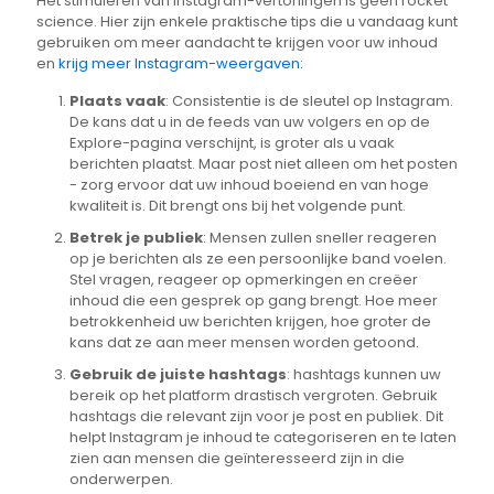
Het stimuleren van Instagram-vertoningen is geen rocket
science. Hier zijn enkele praktische tips die u vandaag kunt
gebruiken om meer aandacht te krijgen voor uw inhoud
en
krijg meer Instagram-weergaven
:
Plaats vaak
: Consistentie is de sleutel op Instagram.
De kans dat u in de feeds van uw volgers en op de
Explore-pagina verschijnt, is groter als u vaak
berichten plaatst. Maar post niet alleen om het posten
- zorg ervoor dat uw inhoud boeiend en van hoge
kwaliteit is. Dit brengt ons bij het volgende punt.
Betrek je publiek
: Mensen zullen sneller reageren
op je berichten als ze een persoonlijke band voelen.
Stel vragen, reageer op opmerkingen en creëer
inhoud die een gesprek op gang brengt. Hoe meer
betrokkenheid uw berichten krijgen, hoe groter de
kans dat ze aan meer mensen worden getoond.
Gebruik de juiste hashtags
: hashtags kunnen uw
bereik op het platform drastisch vergroten. Gebruik
hashtags die relevant zijn voor je post en publiek. Dit
helpt Instagram je inhoud te categoriseren en te laten
zien aan mensen die geïnteresseerd zijn in die
onderwerpen.