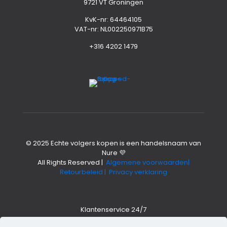
9721 VT Groningen
KvK-nr: 64464105
VAT-nr: NL002250971B75
+316 4202 1479
© 2025 Echte volgers kopen is een handelsnaam van
Nure 💜
All Rights Reserved |
Algemene voorwaarden|
Retourbeleid
| Privacy verklaring
Klantenservice 24/7