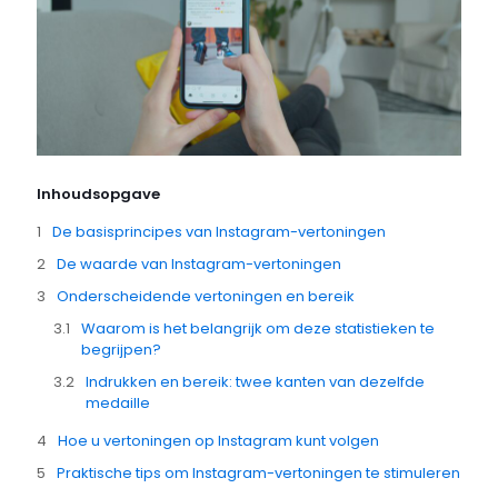
Inhoudsopgave
De basisprincipes van Instagram-vertoningen
De waarde van Instagram-vertoningen
Onderscheidende vertoningen en bereik
Waarom is het belangrijk om deze statistieken te
begrijpen?
Indrukken en bereik: twee kanten van dezelfde
medaille
Hoe u vertoningen op Instagram kunt volgen
Praktische tips om Instagram-vertoningen te stimuleren