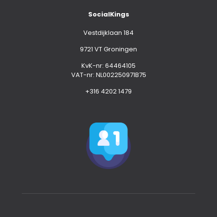
SocialKings
Vestdijklaan 184
9721 VT Groningen
KvK-nr: 64464105
VAT-nr: NL002250971B75
+316 4202 1479