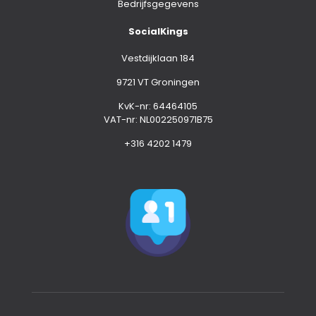
Bedrijfsgegevens
SocialKings
Vestdijklaan 184
9721 VT Groningen
KvK-nr: 64464105
VAT-nr: NL002250971B75
+316 4202 1479