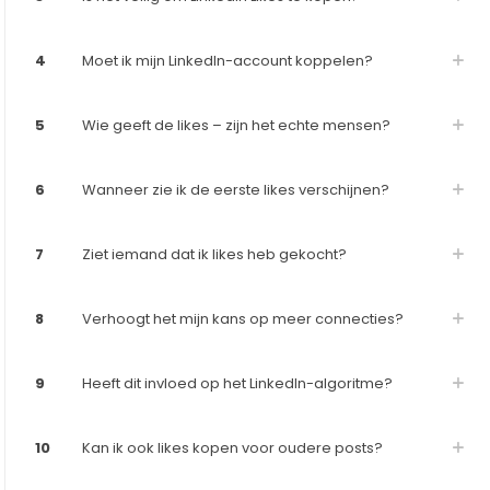
4
Moet ik mijn LinkedIn-account koppelen?
5
Wie geeft de likes – zijn het echte mensen?
6
Wanneer zie ik de eerste likes verschijnen?
7
Ziet iemand dat ik likes heb gekocht?
8
Verhoogt het mijn kans op meer connecties?
9
Heeft dit invloed op het LinkedIn-algoritme?
10
Kan ik ook likes kopen voor oudere posts?