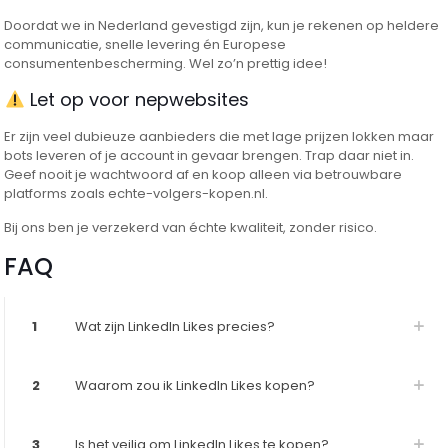
Doordat we in Nederland gevestigd zijn, kun je rekenen op heldere
communicatie, snelle levering én Europese
consumentenbescherming. Wel zo’n prettig idee!
Let op voor nepwebsites
Er zijn veel dubieuze aanbieders die met lage prijzen lokken maar
bots leveren of je account in gevaar brengen. Trap daar niet in.
Geef nooit je wachtwoord af en koop alleen via betrouwbare
platforms zoals echte-volgers-kopen.nl.
Bij ons ben je verzekerd van échte kwaliteit, zonder risico.
FAQ
1
Wat zijn LinkedIn Likes precies?
2
Waarom zou ik LinkedIn Likes kopen?
3
Is het veilig om LinkedIn Likes te kopen?