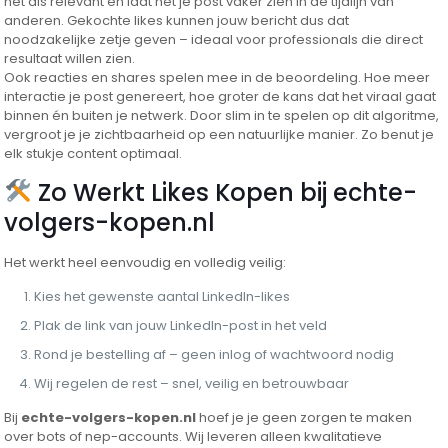
het als relevant en laat het je post vaker zien in de tijdlijn van
anderen. Gekochte likes kunnen jouw bericht dus dat
noodzakelijke zetje geven – ideaal voor professionals die direct
resultaat willen zien.
Ook reacties en shares spelen mee in de beoordeling. Hoe meer
interactie je post genereert, hoe groter de kans dat het viraal gaat
binnen én buiten je netwerk. Door slim in te spelen op dit algoritme,
vergroot je je zichtbaarheid op een natuurlijke manier. Zo benut je
elk stukje content optimaal.
Zo Werkt Likes Kopen bij echte-
volgers-kopen.nl
Het werkt heel eenvoudig en volledig veilig:
Kies het gewenste aantal LinkedIn-likes
Plak de link van jouw LinkedIn-post in het veld
Rond je bestelling af – geen inlog of wachtwoord nodig
Wij regelen de rest – snel, veilig en betrouwbaar
Bij
echte-volgers-kopen.nl
hoef je je geen zorgen te maken
over bots of nep-accounts. Wij leveren alleen kwalitatieve