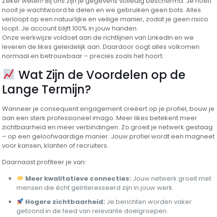
Zeker weten! Bij ons zijn je gegevens volledig beschermd. Je hoeft
nooit je wachtwoord te delen en we gebruiken geen bots. Alles
verloopt op een natuurlijke en veilige manier, zodat je geen risico
loopt. Je account blijft 100% in jouw handen.
Onze werkwijze voldoet aan de richtlijnen van LinkedIn en we
leveren de likes geleidelijk aan. Daardoor oogt alles volkomen
normaal en betrouwbaar – precies zoals het hoort.
Wat Zijn de Voordelen op de
Lange Termijn?
Wanneer je consequent engagement creëert op je profiel, bouw je
aan een sterk professioneel imago. Meer likes betekent meer
zichtbaarheid en meer verbindingen. Zo groeit je netwerk gestaag
– op een geloofwaardige manier. Jouw profiel wordt een magneet
voor kansen, klanten of recruiters.
Daarnaast profiteer je van:
Meer kwalitatieve connecties:
Jouw netwerk groeit met
mensen die écht geïnteresseerd zijn in jouw werk.
Hogere zichtbaarheid:
Je berichten worden vaker
getoond in de feed van relevante doelgroepen.