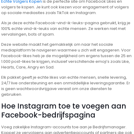
Echte Volgers Kopen
is de perfecte site om Facebook Likes en
volgers te kopen. Je kunt ook kiezen voor engagement of volgers
op sociale mediasites zoals TikTok en Instagram.
Als je deze echte Facebook-vind-ik-leuks-pagina gebruikt, krijg je
100% echte vind-ik-leuks van echte mensen. Ze werken niet met
vervalsingen, bots of spam.
Deze website maakt het gemakkelijk om naar het sociale
mediaplatform te navigeren waarmee u zich wilt engageren. Voor
Facebook-likes heb je de mogelijkheid om ergens tussen de 25 en
1.000 post-likes te krijgen, inclusief verschillende emoji’s zoals Like,
Hearts, Care, Angry en Sad.
Elk pakket geeft je echte likes van echte mensen, snelle levering,
24/7 live ondersteuning en een onmiddellijke leveringsgarantie. Er
is geen wachtwoordvrijgave vereist om onze diensten te
gebruiken.
Hoe Instagram toe te voegen aan
Facebook-bedrijfspagina
Voeg zakelijke Instagram-accounts toe aan je Bedrijfsmanager.
Koppel ze vervolgens aan advertentieaccounts of partners die ook