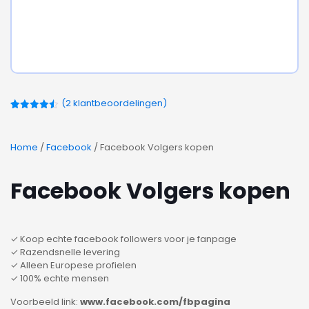
(
2
klantbeoordelingen)
Gewaardeerd
2
4.50
op 5
gebaseerd
op
Home
/
Facebook
/ Facebook Volgers kopen
klantbeoordelingen
Facebook Volgers kopen
✓ Koop echte facebook followers voor je fanpage
✓ Razendsnelle levering
✓ Alleen Europese profielen
✓ 100% echte mensen
Voorbeeld link:
www.facebook.com/fbpagina