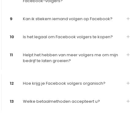
Facebook-volgers?
9
Kan ik stiekem iemand volgen op Facebook?
10
Is het legaal om Facebook volgers te kopen?
11
Helpt het hebben van meer volgers me om mijn
bedrijf te laten groeien?
12
Hoe krijg je Facebook volgers organisch?
13
Welke betaalmethoden accepteert u?
2 beoordelingen voor
Facebook Volgers kopen
Echte volgers (EU), Echte vrouwelijke
Type
volgers (USA)
Hoeveelheid
25, 50, 75, 100, 500, 1000