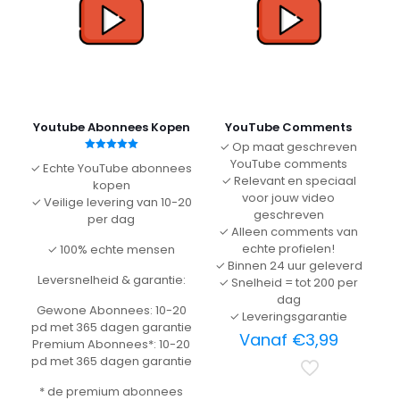
Youtube Abonnees Kopen
YouTube Comments
✓ Op maat geschreven
Gewaardeerd
YouTube comments
✓ Echte YouTube abonnees
5.00
✓ Relevant en speciaal
uit 5
kopen
voor jouw video
✓ Veilige levering van 10-20
geschreven
per dag
✓ Alleen comments van
echte profielen!
✓ 100% echte mensen
✓ Binnen 24 uur geleverd
Leversnelheid & garantie:
✓ Snelheid = tot 200 per
dag
Gewone Abonnees: 10-20
✓ Leveringsgarantie
pd met 365 dagen garantie
Vanaf
€
3,99
Premium Abonnees*: 10-20
pd met 365 dagen garantie
* de premium abonnees