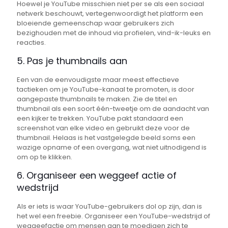
Hoewel je YouTube misschien niet per se als een sociaal
netwerk beschouwt, vertegenwoordigt het platform een ​​
bloeiende gemeenschap waar gebruikers zich
bezighouden met de inhoud via profielen, vind-ik-leuks en
reacties.
5. Pas je thumbnails aan
Een van de eenvoudigste maar meest effectieve
tactieken om je YouTube-kanaal te promoten, is door
aangepaste thumbnails te maken. Zie de titel en
thumbnail als een soort één-tweetje om de aandacht van
een kijker te trekken. YouTube pakt standaard een
screenshot van elke video en gebruikt deze voor de
thumbnail. Helaas is het vastgelegde beeld soms een
wazige opname of een overgang, wat niet uitnodigend is
om op te klikken.
6. Organiseer een weggeef actie of
wedstrijd
Als er iets is waar YouTube-gebruikers dol op zijn, dan is
het wel een freebie. Organiseer een YouTube-wedstrijd of
weggeefactie om mensen aan te moedigen zich te