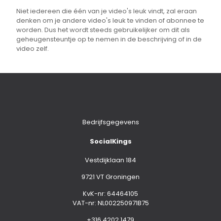
Niet iedereen die één van je video's leuk vindt, zal eraan
denken om je andere video's leuk te vinden of abonnee te
worden. Dus het wordt steeds gebruikelijker om dit als
geheugensteuntje op te nemen in de beschrijving of in de
video zelf.
Bedrijfsgegevens
SocialKings
Vestdijklaan 184
9721 VT Groningen
KvK-nr: 64464105
VAT-nr: NL002250971B75
+316 4202 1479