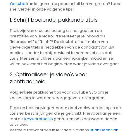
Youtube
kan krijgen en je populariteit kan vergroten? Lees
snel verder in onze volgende tips:
1. Schrijf boeiende, pakkende titels
Titels zijn van cruciaal belang als het gaat om de
prestaties van je video. Presenteer je je inhoud als
"interessant" of "bleh"? De sleutel tot het maken van
geweldige titels is het trekken van de aandacht van uw
publiek, zonder hierbij toevlucht te nemen tot clickbait
titels. Mensen snakken naar vermakelijke inhoud en ze
willen ook vanaf het begin weten waar je video over gaat.
2. Optimaliseer je video's voor
zichtbaarheid
Volg enkele praktische tips voor YouTube SEO om je
kansen om te worden weergegeven te vergroten:
Titels en beschrijvingen: neem doel zoekwoorden op in de
titels en beschrijvingen die je gebruikt. Hiervoor kan je een
tool als
Keywordtool.io
gebruiken om zoekwoordideeën
te vinden.
Vermeld trefwoorden in je video: Volgens
Brian Dean van