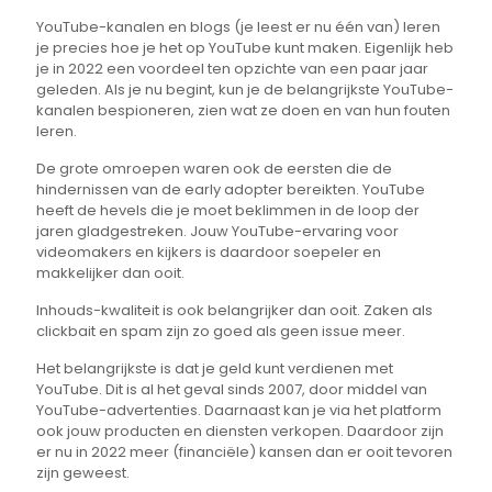
YouTube-kanalen en blogs (je leest er nu één van) leren
je precies hoe je het op YouTube kunt maken. Eigenlijk heb
je in 2022 een voordeel ten opzichte van een paar jaar
geleden. Als je nu begint, kun je de belangrijkste YouTube-
kanalen bespioneren, zien wat ze doen en van hun fouten
leren.
De grote omroepen waren ook de eersten die de
hindernissen van de early adopter bereikten. YouTube
heeft de hevels die je moet beklimmen in de loop der
jaren gladgestreken. Jouw YouTube-ervaring voor
videomakers en kijkers is daardoor soepeler en
makkelijker dan ooit.
Inhouds-kwaliteit is ook belangrijker dan ooit. Zaken als
clickbait en spam zijn zo goed als geen issue meer.
Het belangrijkste is dat je geld kunt verdienen met
YouTube. Dit is al het geval sinds 2007, door middel van
YouTube-advertenties. Daarnaast kan je via het platform
ook jouw producten en diensten verkopen. Daardoor zijn
er nu in 2022 meer (financiële) kansen dan er ooit tevoren
zijn geweest.