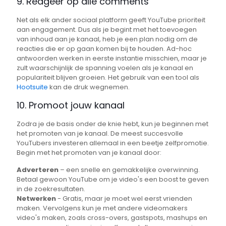
9. Reageer op alle comments
Net als elk ander sociaal platform geeft YouTube prioriteit
aan engagement. Dus als je begint met het toevoegen
van inhoud aan je kanaal, heb je een plan nodig om de
reacties die er op gaan komen bij te houden. Ad-hoc
antwoorden werken in eerste instantie misschien, maar je
zult waarschijnlijk de spanning voelen als je kanaal en
populariteit blijven groeien. Het gebruik van een tool als
Hootsuite
kan de druk wegnemen.
10. Promoot jouw kanaal
Zodra je de basis onder de knie hebt, kun je beginnen met
het promoten van je kanaal. De meest succesvolle
YouTubers investeren allemaal in een beetje zelfpromotie.
Begin met het promoten van je kanaal door:
Adverteren
– een snelle en gemakkelijke overwinning.
Betaal gewoon YouTube om je video's een boost te geven
in de zoekresultaten.
Netwerken
- Gratis, maar je moet wel eerst vrienden
maken. Vervolgens kun je met andere videomakers
video's maken, zoals cross-overs, gastspots, mashups en