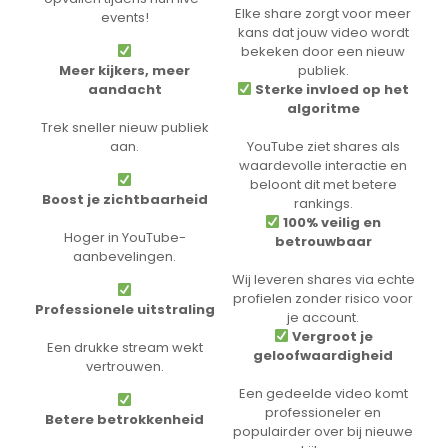
Elke share zorgt voor meer
events!
kans dat jouw video wordt
bekeken door een nieuw
Meer kijkers, meer
publiek.
aandacht
Sterke invloed op het
algoritme
Trek sneller nieuw publiek
aan.
YouTube ziet shares als
waardevolle interactie en
beloont dit met betere
Boost je zichtbaarheid
rankings.
100% veilig en
Hoger in YouTube-
betrouwbaar
aanbevelingen.
Wij leveren shares via echte
profielen zonder risico voor
Professionele uitstraling
je account.
Vergroot je
Een drukke stream wekt
geloofwaardigheid
vertrouwen.
Een gedeelde video komt
professioneler en
Betere betrokkenheid
populairder over bij nieuwe